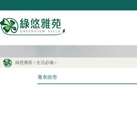
綠悠雅苑
生活必備
>
>
青衣街市